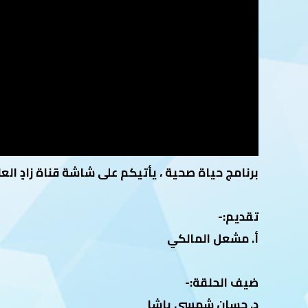
برنامج حياة صحية ، يأتيكم على شاشة قناة زادٍ العلمية
تقديم:-
أ. مشعل المالكي
ضيف الحلقة:-
د. حسان شمسي باشا