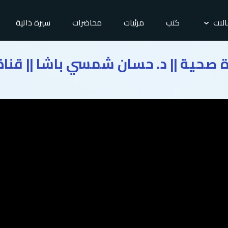
لات
كتب
مرئيات
محاضرات
سيرة ذاتية
 صحية || د. حسان شمسي باشا || قناة 