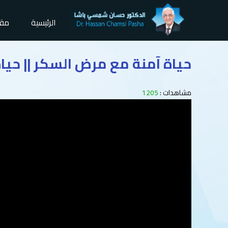
الرئيسية
مقا
حياة آمنة مع مرض السكر || حياة
مشاهدات :
1205